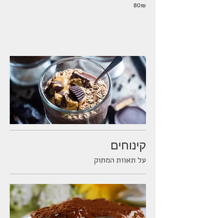
‏80 ‏₪
קינוחים
על תאוות המתוק