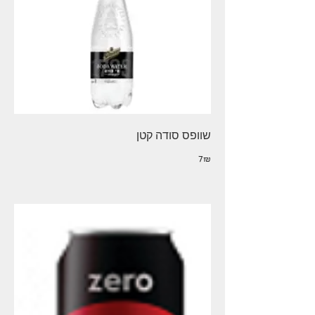
שוופס סודה קטן
‏7 ‏₪