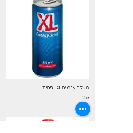
משקה אנרגיה XL - פחית
‏14 ‏₪