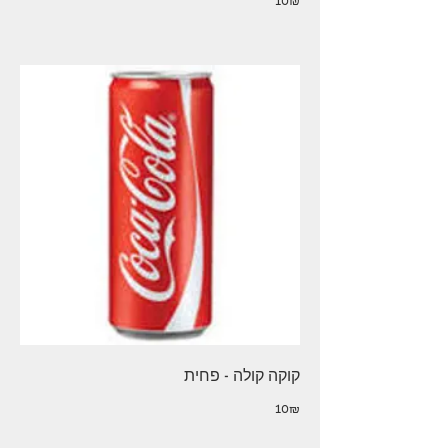
‏10 ‏₪
קוקה קולה - פחית
‏10 ‏₪