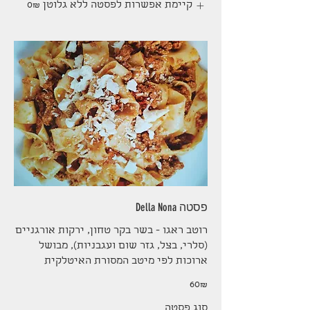
קיימת אפשרות לפסטה ללא גלוטן
‏0 ‏₪
פסטה Della Nona
רוטב ראגו - בשר בקר טחון, ירקות אורגניים
(סלרי, בצל, גזר שום ועגבניות), מבושל
ארוכות לפי מיטב המסורת האיטלקית
‏60 ‏₪
סוג פסטה