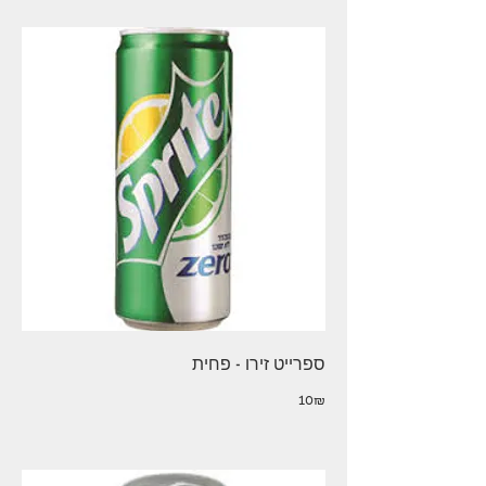
ספרייט זירו - פחית
‏10 ‏₪